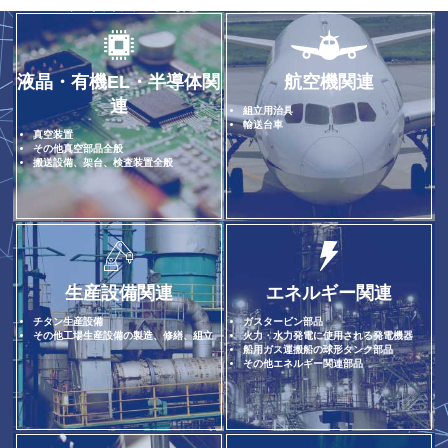
液晶・有機EL・半導体関
航空機関連
連
組立用治具
輸送台車
真空装置
その他真空部品全般
搬送設備、架台、検査装置全般
生産設備関連
エネルギー関連
チタン生産設備
ガスタービン部品
その他工場生産設備の製造、修繕、組立
火力・水力発電に使用される発電機器
船用ガス運搬船の球形タンク部品
その他エネルギー関連部品