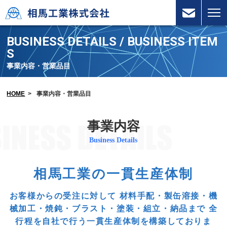
BUSINESS DETAILS / BUSINESS ITEM
S
事業内容・営業品目
HOME
>
事業内容・営業品目
事業内容
Business Details
相馬工業の一貫生産体制
お客様からの受注に対して
材料手配・製缶溶接・機
械加工・焼鈍・ブラスト・塗装・組立・納品まで
全
行程を自社で行う一貫生産体制を構築しておりま