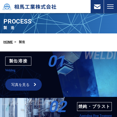
PROCESS
製 造
HOME
>
製造
01
製缶溶接
Welding
写真を見る
02
焼鈍・ブラスト
Annealing Heat Treatment