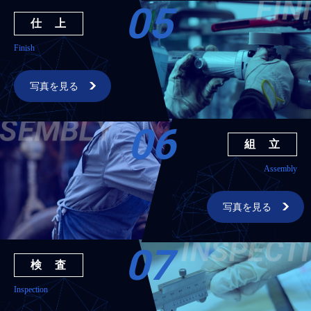
05
仕 上
Finish
写真を見る
06
組 立
Assembly
写真を見る
07
検 査
Inspection